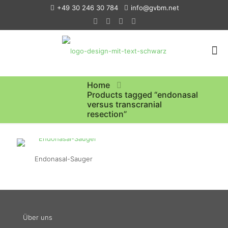
+49 30 246 30 784
info@gvbm.net
Home
Products tagged “endonasal
versus transcranial
resection”
Endonasal-Sauger
Über uns