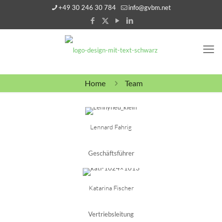
+49 30 246 30 784
info@gvbm.net
Home
Team
Lennard Fahrig
Geschäftsführer
Katarina Fischer
Vertriebsleitung