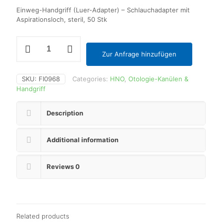
Einweg-Handgriff (Luer-Adapter) – Schlauchadapter mit
Aspirationsloch, steril, 50 Stk
Einweg-
Handgriff
Zur Anfrage hinzufügen
(Luer-
Adapter)
quantity
SKU:
FI0968
Categories:
HNO
,
Otologie-Kanülen &
Handgriff
Description
Additional information
Reviews
0
Related products