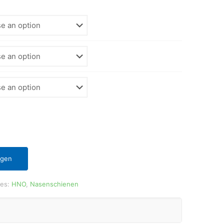
ügen
ies:
HNO
,
Nasenschienen