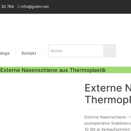
 30 784
info@gvbm.net
aloge
Kontakt
Externe Nasenschiene aus Thermoplastik
Externe 
Thermopl
Externe Nasenschiene – 
postoperative Stabilisieru
10 Stk je Verkaufseinheit