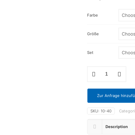
Farbe
Größe
Set
Externe
Nasenschiene
aus
Thermoplastik
quantity
Zur Anfrage hinzuf
SKU:
10-40
Categor
Description