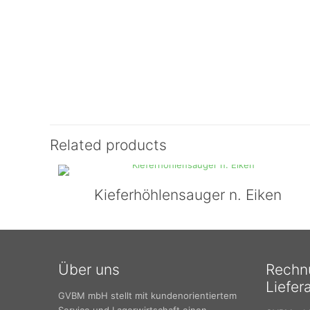
Related products
Kieferhöhlensauger n. Eiken
Über uns
Rechn
Liefer
GVBM mbH stellt mit kundenorientiertem