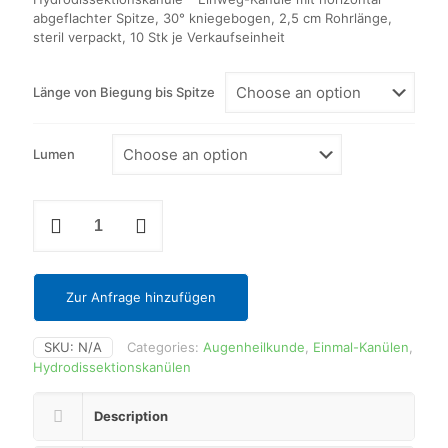
abgeflachter Spitze, 30° kniegebogen, 2,5 cm Rohrlänge,
steril verpackt, 10 Stk je Verkaufseinheit
Länge von Biegung bis Spitze
Lumen
Hydrodissektionskanüle
quantity
Zur Anfrage hinzufügen
SKU:
N/A
Categories:
Augenheilkunde
,
Einmal-Kanülen
,
Hydrodissektionskanülen
Description