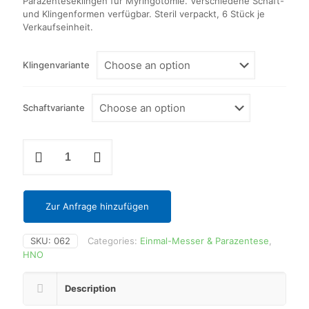
Parazenteseklingen für Myringotomie. Verschiedene Schaft-
und Klingenformen verfügbar. Steril verpackt, 6 Stück je
Verkaufseinheit.
Klingenvariante
Schaftvariante
Parazenteseklingen
(Myringotomie)
quantity
Zur Anfrage hinzufügen
SKU:
062
Categories:
Einmal-Messer & Parazentese
,
HNO
Description