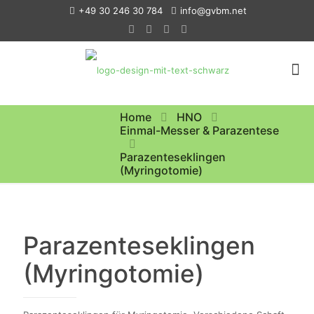
+49 30 246 30 784
info@gvbm.net
Home
HNO
Einmal-Messer & Parazentese
Parazenteseklingen
(Myringotomie)
Parazenteseklingen
(Myringotomie)