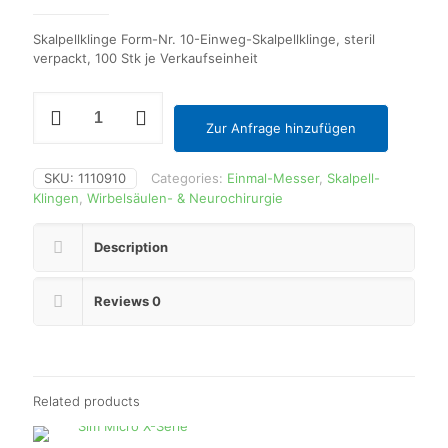
Skalpellklinge Form-Nr. 10-Einweg-Skalpellklinge, steril
verpackt, 100 Stk je Verkaufseinheit
Skalpellklinge
Form-
Zur Anfrage hinzufügen
Nr.
10
quantity
SKU:
1110910
Categories:
Einmal-Messer
,
Skalpell-
Klingen
,
Wirbelsäulen- & Neurochirurgie
Description
Reviews
0
Related products