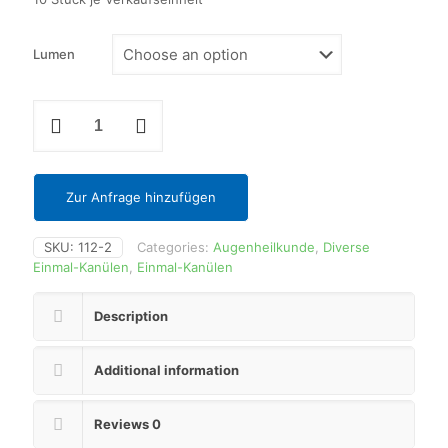
Lumen
Spülkanüle,
gerade
quantity
Zur Anfrage hinzufügen
SKU:
112-2
Categories:
Augenheilkunde
,
Diverse
Einmal-Kanülen
,
Einmal-Kanülen
Description
Additional information
Reviews
0